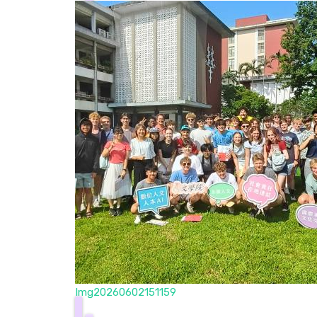
Img20260602151159