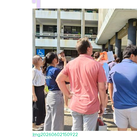
Img20260602150922