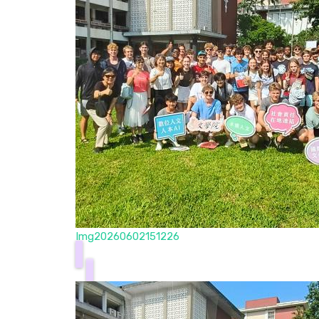
Img20260602151226