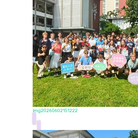
Img20260602151222