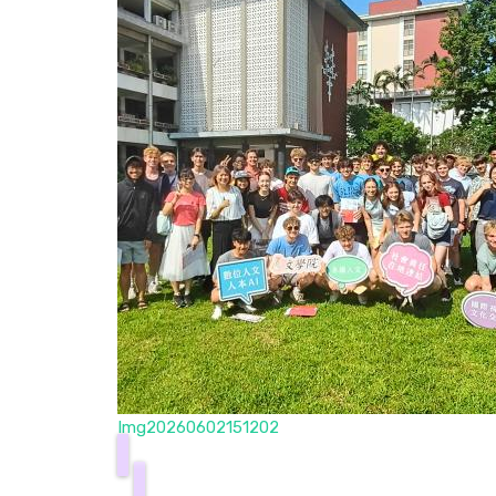
Img20260602151202