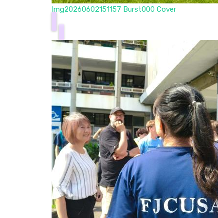
Img20260602151157 Burst000 Cover