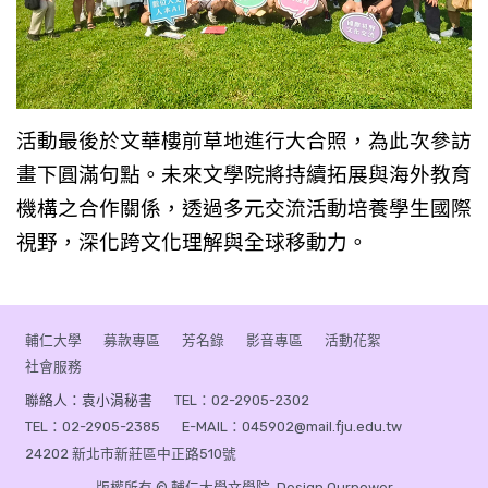
活動最後於文華樓前草地進行大合照，為此次參訪
畫下圓滿句點。未來文學院將持續拓展與海外教育
機構之合作關係，透過多元交流活動培養學生國際
視野，深化跨文化理解與全球移動力。
輔仁大學
募款專區
芳名錄
影音專區
活動花絮
社會服務
聯絡人：袁小涓秘書
TEL：02-2905-2302
TEL：02-2905-2385
E-MAIL：045902@mail.fju.edu.tw
24202 新北市新莊區中正路510號
版權所有 © 輔仁大學文學院. Design
Ourpower