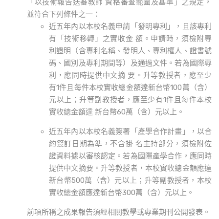
「以技術報告送審教師 資格審查範圍及基準」之規定，
並符合下列條件之一：
近五年內以本校名義申請「發明專利」，且該專利
有「技術移轉」之實收金 額。申請時，須檢附專
利證明（含專利名稱、發明人、專利權人、證書號
碼、國別及專利期間等）及通過文件。若為國際專
利，應同時提供中文摘 要。升等教授者，應至少
有1件且每件本校實收總金額達新台幣100萬（含）
元以上；升等副教授者，應至少有1件且每件本校
實收總金額達 新台幣60萬（含）元以上。
近五年內以本校名義簽署「產學合作計畫」，以合
約簽訂日期為準，不含掛 名主持部分，須檢附佐
證資料據以審核認定。若為國際產學合作，應同時
提供中文摘要。升等教授者，本校實收總金額應達
新台幣500萬（含）元以上；升等副教授者，本校
實收總金額應達新台幣300萬（含）元以上。
前項所稱之成果報告須經相關教學或專業期刊公開發表。